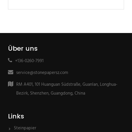
Über uns
+136-0260-7991
service@stonepapersz.com
RM A401, 101 Huanguan Südstraße, Guanlan, Longhua-
Bezirk, Shenzhen, Guangdong, China
Links
Steinpapier